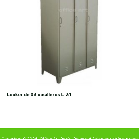
Locker de 03 casilleros L-31
Copyright © 2024- Office Art Perú - Powered Astra para Wordpress