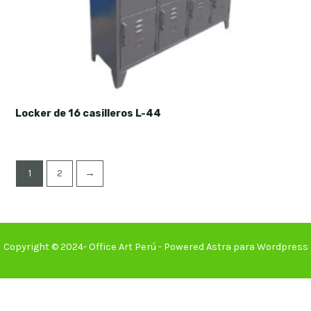
Locker de 16 casilleros L-44
1
2
→
Copyright © 2024- Office Art Perú - Powered Astra para Wordpress