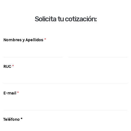
Solicita tu cotización:
Nombres y Apellidos
*
N
A
RUC
*
o
p
m
e
b
l
r
l
E-mail
*
e
i
d
o
s
Teléfono *