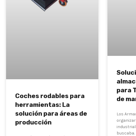
Soluc
almac
para T
Coches rodables para
de ma
herramientas: La
solución para áreas de
Los Armar
organiza
producción
industria
buscaba.