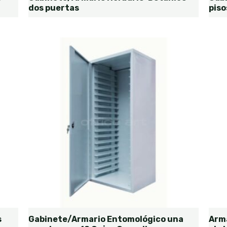
dos puertas
piso
s
Gabinete/Armario Entomológico una
Arm