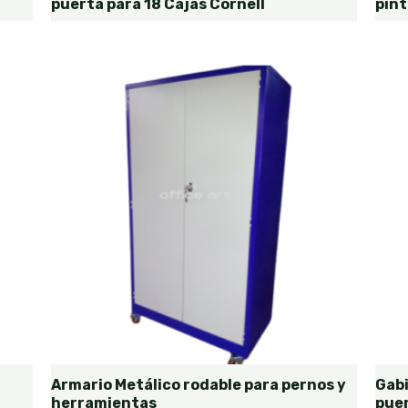
puerta para 18 Cajas Cornell
pint
Armario Metálico rodable para pernos y
Gab
herramientas
puer