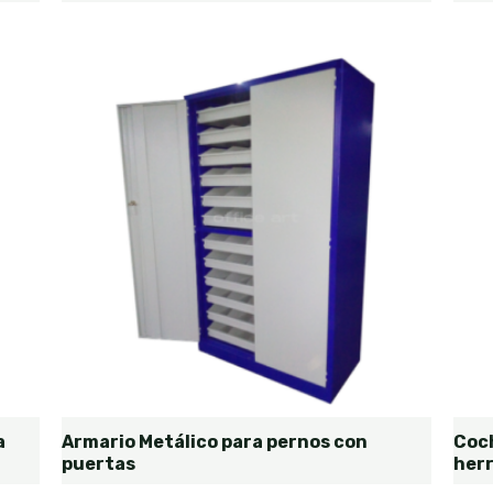
a
Armario Metálico para pernos con
Coch
puertas
her