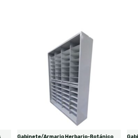
s
Gabinete/Armario Herbario-Botánico
Gab