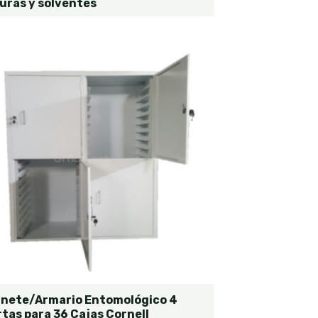
uras y solventes
inete/Armario Entomológico 4
tas para 36 Cajas Cornell