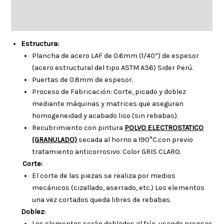
Descripción
Información adicional
Estructura:
Plancha de acero LAF de 0.6mm (1/40”) de espesor
(acero estructural del tipo ASTM A36) Sider Perú.
Puertas de 0.8mm de espesor.
Proceso de Fabricación: Corte, picado y doblez
mediante máquinas y matrices que aseguran
homogeneidad y acabado liso (sin rebabas).
Recubrimiento con pintura
POLVO ELECTROSTATICO
(GRANULADO)
secada al horno a 190°C.con previo
tratamiento anticorrosivo. Color GRIS CLARO.
Corte:
El corte de las piezas se realiza por medios
mecánicos (cizallado, aserrado, etc.) Los elementos
una vez cortados queda libres de rebabas.
Doblez:
Los elementos serán doblados al frío, usando prensas