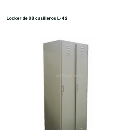
Locker de 08 casilleros L-42