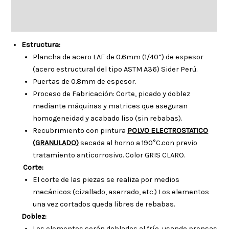
Descripción
Información adicional
Estructura:
Plancha de acero LAF de 0.6mm (1/40”) de espesor
(acero estructural del tipo ASTM A36) Sider Perú.
Puertas de 0.8mm de espesor.
Proceso de Fabricación: Corte, picado y doblez
mediante máquinas y matrices que aseguran
homogeneidad y acabado liso (sin rebabas).
Recubrimiento con pintura
POLVO ELECTROSTATICO
(GRANULADO)
secada al horno a 190°C.con previo
tratamiento anticorrosivo. Color GRIS CLARO.
Corte:
El corte de las piezas se realiza por medios
mecánicos (cizallado, aserrado, etc.) Los elementos
una vez cortados queda libres de rebabas.
Doblez:
Los elementos serán doblados al frío, usando prensas