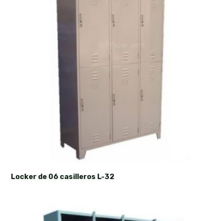
Locker de 06 casilleros L-32