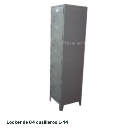
Locker de 04 casilleros L-14