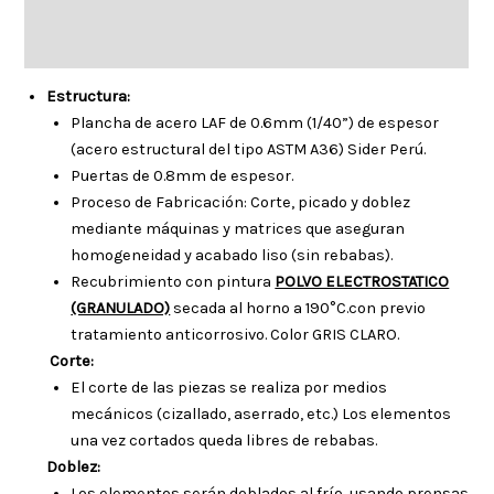
Descripción
Información adicional
Estructura:
Plancha de acero LAF de 0.6mm (1/40”) de espesor
(acero estructural del tipo ASTM A36) Sider Perú.
Puertas de 0.8mm de espesor.
Proceso de Fabricación: Corte, picado y doblez
mediante máquinas y matrices que aseguran
homogeneidad y acabado liso (sin rebabas).
Recubrimiento con pintura
POLVO ELECTROSTATICO
(GRANULADO)
secada al horno a 190°C.con previo
tratamiento anticorrosivo. Color GRIS CLARO.
Corte:
El corte de las piezas se realiza por medios
mecánicos (cizallado, aserrado, etc.) Los elementos
una vez cortados queda libres de rebabas.
Doblez:
Los elementos serán doblados al frío, usando prensas