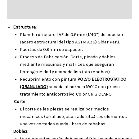
Descripción
Información adicional
Estructura:
Plancha de acero LAF de 0.6mm (1/40”) de espesor
(acero estructural del tipo ASTM A36) Sider Perú.
Puertas de 0.8mm de espesor.
Proceso de Fabricación: Corte, picado y doblez
mediante máquinas y matrices que aseguran
homogeneidad y acabado liso (sin rebabas).
Recubrimiento con pintura
POLVO ELECTROSTATICO
(GRANULADO)
secada al horno a 190°C.con previo
tratamiento anticorrosivo. Color GRIS CLARO.
Corte:
El corte de las piezas se realiza por medios
mecánicos (cizallado, aserrado, etc.) Los elementos
una vez cortados queda libres de rebabas.
Doblez:
Los elementos serán doblados al frío, usando prensas