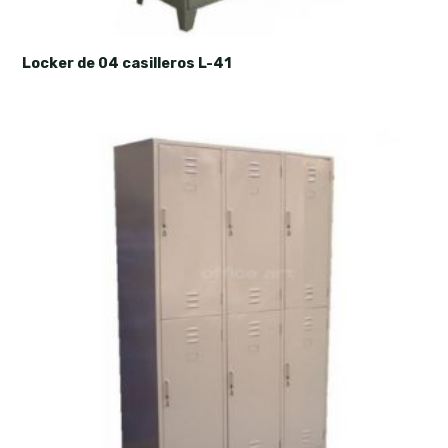
Locker de 04 casilleros L-41