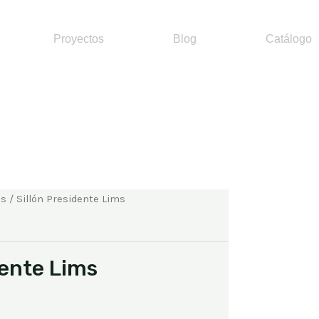
Proyectos
Blog
Catálogo
es
/ Sillón Presidente Lims
dente Lims