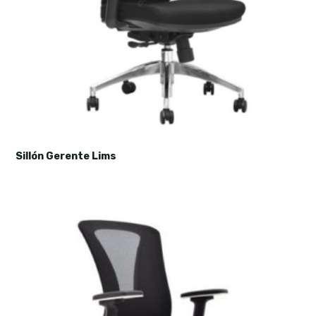
Sillón Gerente Lims