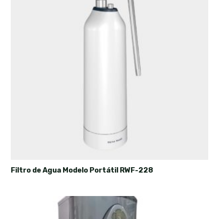
Filtro de Agua Modelo Portátil RWF-228