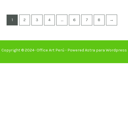
1
2
3
4
…
6
7
8
→
Copyright © 2024- Office Art Perú - Powered Astra para Wordpress